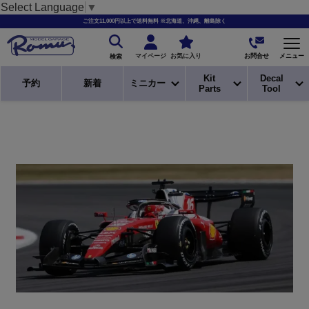
Select Language
▼
ご注文11,000円以上で送料無料 ※北海道、沖縄、離島除く
お問合せ
マイページ
お気に入り
メニュー
検索
Kit
Decal
予約
新着
ミニカー
Parts
Tool