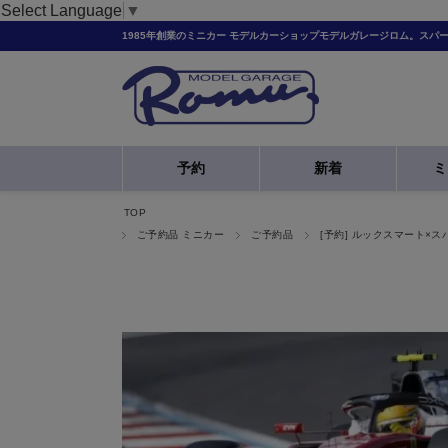
Select Language
▼
1985年創業のミニカー モデルカーショップモデルガレージロム。スパ
予約
新着
ミ
TOP
ご予約品 ミニカー
ご予約品
[予約] ルックスマート×ス