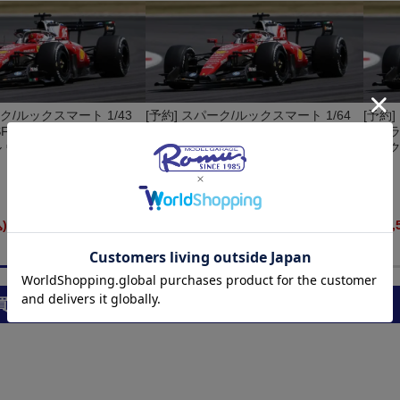
ーク/ルックスマート 1/43
[予約] スパーク/ルックスマート 1/64
[予約
-26 イギリスGP 2026
フェラーリ SF-26 イギリスGP 2026
フェラー
 ウィナー LSF1088
C.ルクレール ウィナー LS64041
C.ル
)
¥5,500
(税込)
¥159,
買っています