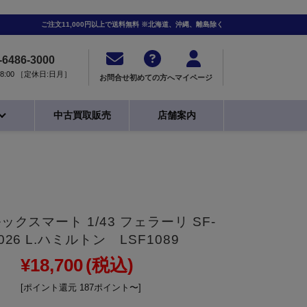
ご注文11,000円以上で送料無料 ※北海道、沖縄、離島除く
-6486-3000
0-18:00 ［定休日:日月］
お問合せ
初めての方へ
マイページ
中古買取販売
店舗案内
ルックスマート 1/43 フェラーリ SF-
026 L.ハミルトン LSF1089
¥18,700
(税込)
[ポイント還元 187ポイント〜]