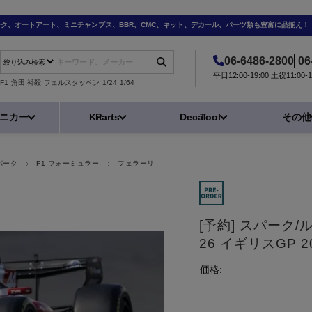
ーク、オートアート、ミニチャンプス、BBR、CMC、キット、デカール、パーツ類も豊富に品揃え！
06-6486-2800
06
平日12:00-19:00 土祝11:0
F1
角田 裕毅
フェルスタッペン
1/24
1/64
ニカー
Kit
Parts
Decal
Tool
その他
パーク
F1 フォーミュラー
フェラーリ
[予約] スパーク/
26 イギリスGP 2
価格: