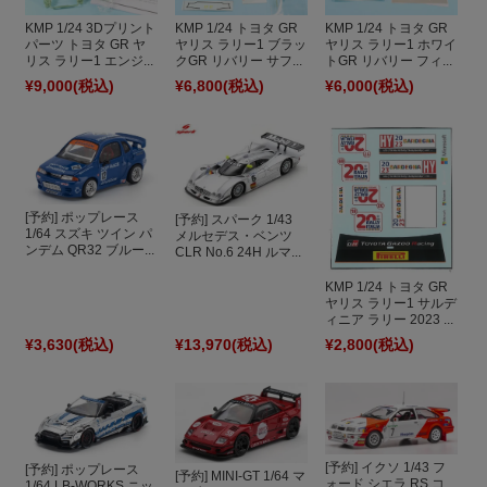
KMP 1/24 3Dプリント
KMP 1/24 トヨタ GR
KMP 1/24 トヨタ GR
パーツ トヨタ GR ヤ
ヤリス ラリー1 ブラッ
ヤリス ラリー1 ホワイ
リス ラリー1 エンジ...
クGR リバリー サフ...
トGR リバリー フィ...
¥9,000
(税込)
¥6,800
(税込)
¥6,000
(税込)
[予約] ポップレース
[予約] スパーク 1/43
1/64 スズキ ツイン パ
メルセデス・ベンツ
ンデム QR32 ブルー...
CLR No.6 24H ルマ...
KMP 1/24 トヨタ GR
ヤリス ラリー1 サルデ
ィニア ラリー 2023 ...
¥3,630
(税込)
¥13,970
(税込)
¥2,800
(税込)
[予約] イクソ 1/43 フ
[予約] ポップレース
[予約] MINI-GT 1/64 マ
ォード シエラ RS コ
1/64 LB-WORKS ニッ