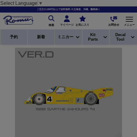
Select Language
▼
ご注文11,000円以上で送料無料 ※北海道、沖縄、離島除く
お問合せ
マイページ
お気に入り
メニュー
検索
Kit
Decal
予約
新着
ミニカー
Parts
Tool