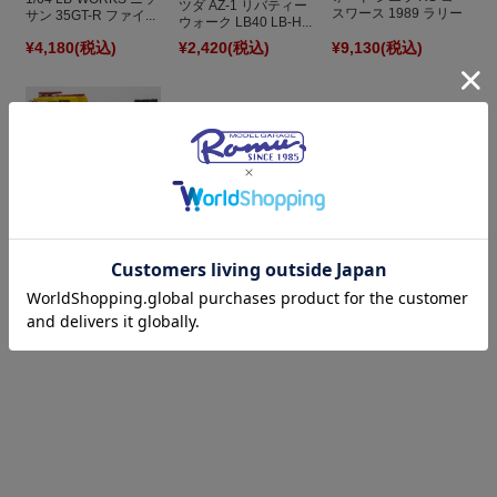
ツダ AZ-1 リバティー
スワース 1989 ラリー
サン 35GT-R ファイ...
ウォーク LB40 LB-H...
...
¥4,180
(税込)
¥2,420
(税込)
¥9,130
(税込)
[予約] イクソ 1/43 ス
カニア P 320 2006 レ
ッカー車 TRUD008
¥11,000
(税込)