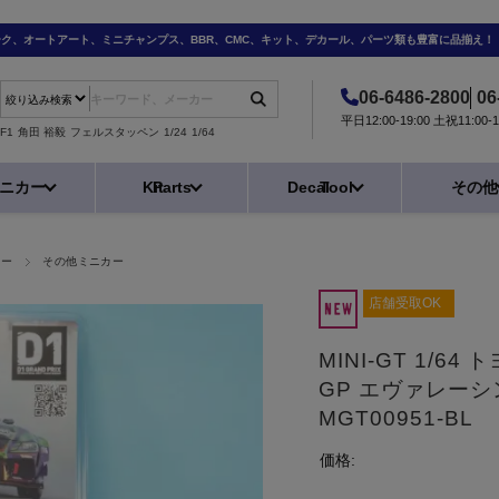
ーク、オートアート、ミニチャンプス、BBR、CMC、キット、デカール、パーツ類も豊富に品揃え！
06-6486-2800
06
平日12:00-19:00 土祝11:0
F1
角田 裕毅
フェルスタッペン
1/24
1/64
ニカー
Kit
Parts
Decal
Tool
その他
カー
その他ミニカー
店舗受取OK
MINI-GT 1/64
GP エヴァレー
MGT00951-BL
価格: