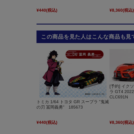
¥440
(税込)
¥8,360
(税込
この商品を見た人はこんな商品も見
[予約] イクソ
ラ GT4 20
CLC691N
トミカ 1/64 トヨタ GR スープラ "鬼滅
の刃 冨岡義勇" 185673
¥440
(税込)
¥8,360
(税込