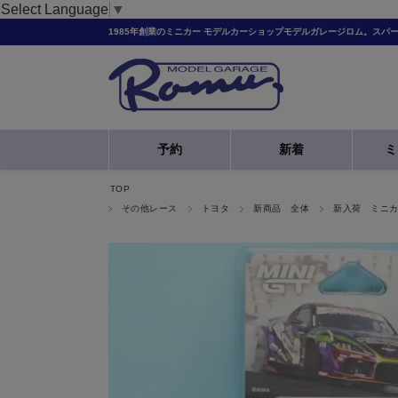
Select Language
▼
1985年創業のミニカー モデルカーショップモデルガレージロム。スパ
予約
新着
ミ
TOP
その他レース
トヨタ
新商品 全体
新入荷 ミニ