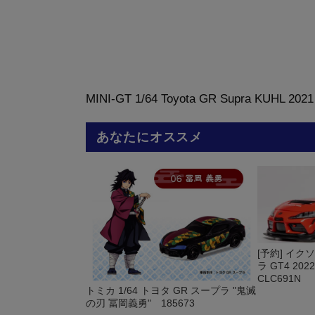
MINI-GT 1/64 Toyota GR Supra KUHL 2021 
あなたにオススメ
[予約] イクソ
ラ GT4 20
CLC691N
トミカ 1/64 トヨタ GR スープラ "鬼滅
の刃 冨岡義勇" 185673