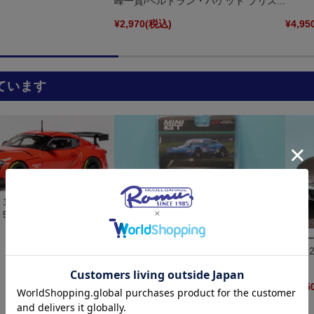
峰一貴/ベルトラン・バゲット ブリス...
)
¥2,970
(税込)
¥4,95
ています
 1/43 トヨタ GR スープ
22 50エディション
MINI-GT 1/64 マレリ インパル ニッサ
ファー
ン Z スーパーGT 2023 GT500 No.1 平
ラ 20
峰一貴/ベルトラン・バゲット ブリス...
)
¥2,970
(税込)
¥4,95