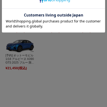
スパーク 1/43 フォー
スパーク 1/43 トヨタ
カーネル 1/43 スズキ
ド フィエスタ WRC
GR ヤリス WRC ラリ
ジムニー (JB64W)
アクロポリスラリー
ージャパン 2023
2019 郵便集配車 限...
20...
No....
¥9,790
(税込)
¥12,980
(税込)
¥8,250
(税込)
[予約] オットーモビル
1/18 アルピーヌ A390
GTS 2025 ブルー 限...
¥21,450
(税込)