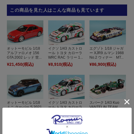
この商品を見た人はこんな商品も見ています
オットーモビル 1/18
イクソ 1/43 カストロ
エグゾト 1/18 ジャガ
アルファロメオ 156
ール トヨタ カローラ
ー XJR9 ルマン 1988
GTA 2002 レッド 世...
WRC RAC ラリー 1...
No.2 ウィナー MT...
¥21,450
(税込)
¥8,910
(税込)
¥86,900
(税込)
オットーモビル 1/18
イクソ 1/43 カストロ
スパーク 1/43 Kuo
ミニ クーパー S 2021
ール トヨタ カローラ
VANTELIN TEAM
ブルー 世界限定
WRC RAC ラリー 1...
TOMS トヨタ TRD 0...
99...
¥21,450
(税込)
¥8,910
(税込)
¥9,790
(税込)