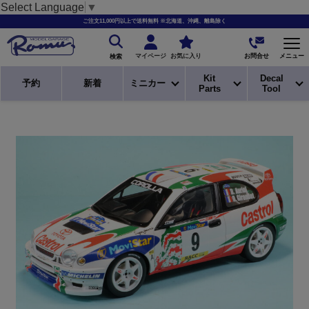
Select Language
▼
ご注文11,000円以上で送料無料 ※北海道、沖縄、離島除く
お問合せ
マイページ
お気に入り
メニュー
検索
Kit
Decal
予約
新着
ミニカー
Parts
Tool