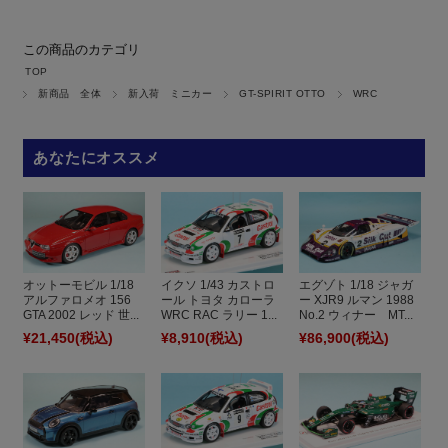
この商品のカテゴリ
TOP
新商品 全体
新入荷 ミニカー
GT-SPIRIT OTTO
WRC
あなたにオススメ
オットーモビル 1/18
イクソ 1/43 カストロ
エグゾト 1/18 ジャガ
アルファロメオ 156
ール トヨタ カローラ
ー XJR9 ルマン 1988
GTA 2002 レッド 世...
WRC RAC ラリー 1...
No.2 ウィナー MT...
¥21,450
(税込)
¥8,910
(税込)
¥86,900
(税込)