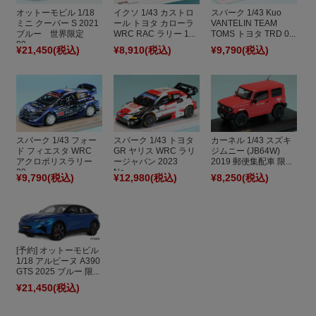
オットーモビル 1/18
イクソ 1/43 カストロ
スパーク 1/43 Kuo
ミニ クーパー S 2021
ール トヨタ カローラ
VANTELIN TEAM
ブルー 世界限定
WRC RAC ラリー 1...
TOMS トヨタ TRD 0...
99...
¥21,450
(税込)
¥8,910
(税込)
¥9,790
(税込)
スパーク 1/43 フォー
スパーク 1/43 トヨタ
カーネル 1/43 スズキ
ド フィエスタ WRC
GR ヤリス WRC ラリ
ジムニー (JB64W)
アクロポリスラリー
ージャパン 2023
2019 郵便集配車 限...
20...
No....
¥9,790
(税込)
¥12,980
(税込)
¥8,250
(税込)
[予約] オットーモビル
1/18 アルピーヌ A390
GTS 2025 ブルー 限...
¥21,450
(税込)