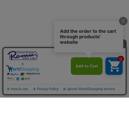
ご利用案内