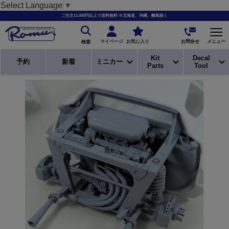
Select Language
▼
ご注文11,000円以上で送料無料 ※北海道、沖縄、離島除く
お問合せ
マイページ
お気に入り
メニュー
検索
Kit
Decal
予約
新着
ミニカー
Parts
Tool