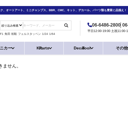
ーク、オートアート、ミニチャンプス、BBR、CMC、キット、デカール、パーツ類も豊富に品揃え！
06-6486-2800
06
平日12:00-19:00 土祝11:0
F1
角田 裕毅
フェルスタッペン
1/24
1/64
ニカー
Kit
Parts
Decal
Tool
その他
きません。