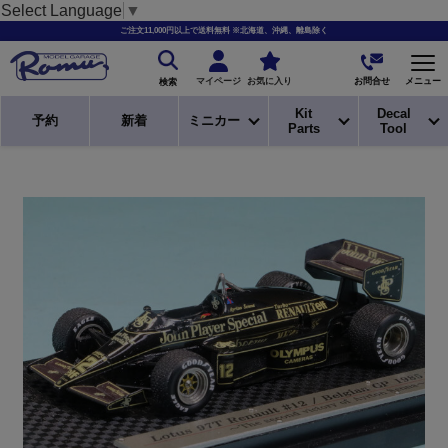
Select Language
▼
ご注文11,000円以上で送料無料 ※北海道、沖縄、離島除く
お問合せ
マイページ
お気に入り
メニュー
検索
Kit
Decal
予約
新着
ミニカー
Parts
Tool