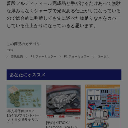
普段フルディティール完成品と手がけるだけあって無駄
な厚みもなくシャープで光沢ある仕上がりになっている
ので総合的に判断しても先に述べた物足りなさをカバー
している仕上がりになっていると思います。
この商品のカテゴリ
TOP
委託販売
F1 フォーミュラー
F1 フォーミュラー
ロータス
あなたにオススメ
[再入荷予約] KMP
1/24 3Dプリントパー
ツ トヨタ GR ヤリス
[予約] KITBOX /
ラリ...
PZYmodel 1/24 レジ