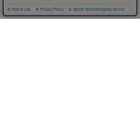
ご利用案内
お支払いについて
◆銀行振込・・・先払い
三菱東京UFJ銀行 堂島支店 3604524（普通）
名義：ユ）モデルガレージロム
振り込み手数料はお客様ご負担となります。
◆ゆうちょ銀行振込・・・先払い
•店名でのお支払い
四一八（418）支店 番号：5008801（普通）
•記号番号でのお支払い
記号：14140 番号：50088011（普通）
名義：ユ）モデルガレージロム
振り込み手数料はお客様ご負担となります。
◆郵便振替・・・先払い