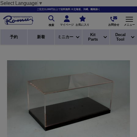
Select Language
▼
ご注文11,000円以上で送料無料 ※北海道、沖縄、離島除く
お問合せ
マイページ
お気に入り
メニュー
検索
Kit
Decal
予約
新着
ミニカー
Parts
Tool