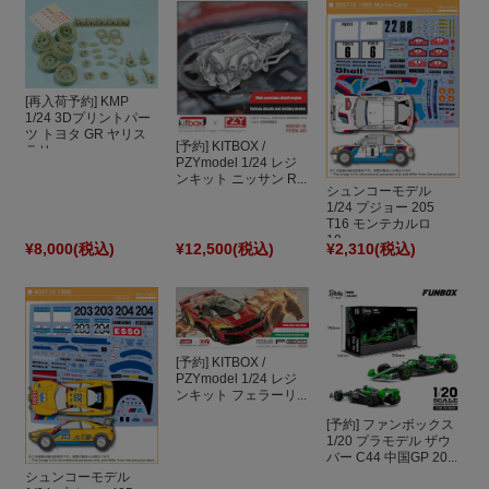
[再入荷予約] KMP
1/24 3Dプリントパー
ツ トヨタ GR ヤリス
[予約] KITBOX /
ラリ...
PZYmodel 1/24 レジ
ンキット ニッサン R...
シュンコーモデル
1/24 プジョー 205
T16 モンテカルロ
19...
¥8,000
(税込)
¥12,500
(税込)
¥2,310
(税込)
[予約] KITBOX /
PZYmodel 1/24 レジ
ンキット フェラーリ...
[予約] ファンボックス
1/20 プラモデル ザウ
バー C44 中国GP 20...
シュンコーモデル