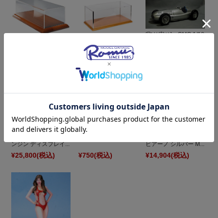
[取り寄せ] CMC 1/18
CMC 1/18 ディスプレ
CMC 1/12,1/18 ディス
メルセデス ベンツ
イケース 1/12 & 1/18
プレイケース A-005
W165 1939 シルバ...
トランスポーター用 ...
¥38,000
(税込)
¥44,000
(税込)
¥45,000
(税込)
タミヤ デザインナイ
CMC 1/18 マセラティ
ミニミニエラ 1/43 ピ
フ 74020
T61 バードケージ エ
ニンファリーナ カン
ンジン ディスプレイ...
ビアーノ シルバー M...
¥25,800
(税込)
¥750
(税込)
¥14,904
(税込)