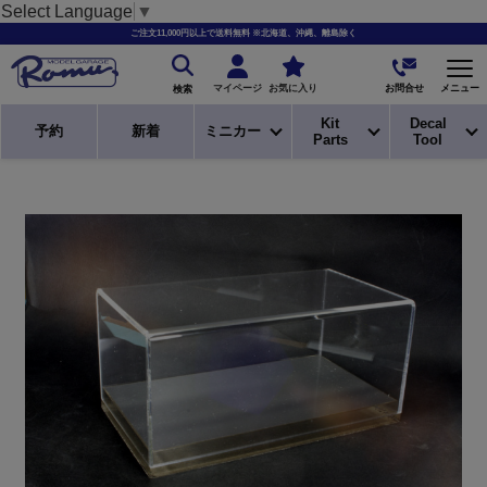
Select Language
▼
ご注文11,000円以上で送料無料 ※北海道、沖縄、離島除く
お問合せ
マイページ
お気に入り
メニュー
検索
Kit
Decal
予約
新着
ミニカー
Parts
Tool