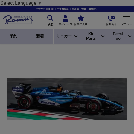
Select Language
▼
ご注文11,000円以上で送料無料 ※北海道、沖縄、離島除く
お問合せ
マイページ
お気に入り
メニュー
検索
Kit
Decal
予約
新着
ミニカー
Parts
Tool