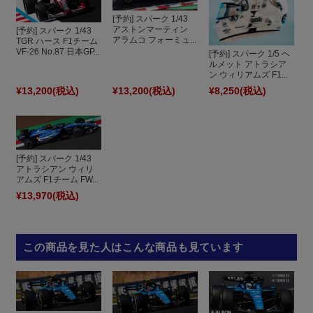
[予約] スパーク 1/43
アストンマーティン
[予約] スパーク 1/43
アラムコ フォーミュ...
TGR ハース F1チーム
VF-26 No.87 日本GP...
[予約] スパーク 1/5 ヘ
ルメット アトラシア
ン ウィリアムズ F1...
¥13,200
(税込)
¥13,200
(税込)
¥8,250
(税込)
[予約] スパーク 1/43
アトラシアン ウィリ
アムズ F1チーム FW...
¥13,970
(税込)
この商品を見た人はこんな商品も見ています