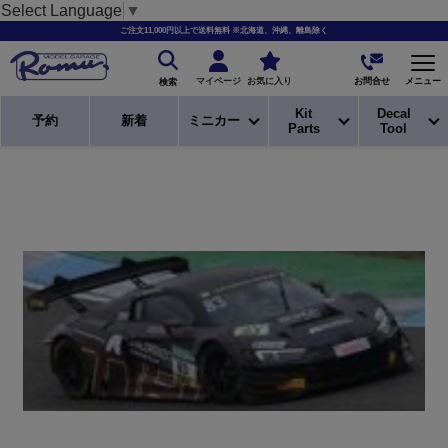
Select Language
▼
ご注文11,000円以上で送料無料 ※北海道、沖縄、離島除く
お問合せ
マイページ
お気に入り
メニュー
検索
Kit
Decal
予約
新着
ミニカー
Parts
Tool