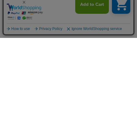
ご利用案内
お支払いについて
◆銀行振込・・・先払い
三菱東京UFJ銀行 堂島支店 3604524（普通）
名義：ユ）モデルガレージロム
振り込み手数料はお客様ご負担となります。
◆ゆうちょ銀行振込・・・先払い
•店名でのお支払い
四一八（418）支店 番号：5008801（普通）
•記号番号でのお支払い
記号：14140 番号：50088011（普通）