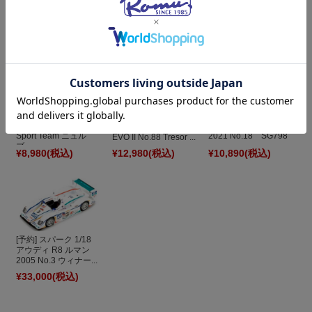
ャラミ 2021 No.32
EVO II No.26 Saintel...
DTM 2021 No.8 S...
S...
¥12,980
(税込)
¥12,980
(税込)
¥12,980
(税込)
スパーク 1/43 アウデ
スパーク 1/43 メルセ
[予約] スパーク 1/43
ィ R8 LMS GT3 Audi
デス AMG GT3 DTM
アウディ R8 LMS GT3
Sport Team ニュル
2021 No.18 SG798
EVO II No.88 Tresor ...
ブ...
¥8,980
(税込)
¥12,980
(税込)
¥10,890
(税込)
[予約] スパーク 1/18
アウディ R8 ルマン
2005 No.3 ウィナー...
¥33,000
(税込)