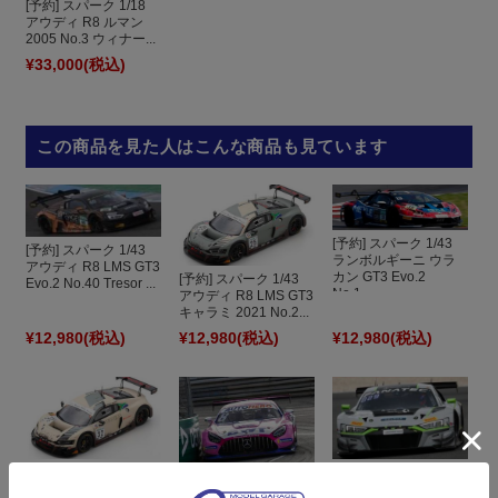
[予約] スパーク 1/18
アウディ R8 ルマン
2005 No.3 ウィナー...
¥33,000
(税込)
この商品を見た人はこんな商品も見ています
[予約] スパーク 1/43
[予約] スパーク 1/43
ランボルギーニ ウラ
アウディ R8 LMS GT3
カン GT3 Evo.2
[予約] スパーク 1/43
Evo.2 No.40 Tresor ...
No.1...
アウディ R8 LMS GT3
キャラミ 2021 No.2...
¥12,980
(税込)
¥12,980
(税込)
¥12,980
(税込)
[予約] スパーク 1/43
[予約] スパーク 1/43
[予約] スパーク 1/43
アウディ R8 LMS キ
アウディ R8 LMS GT3
メルセデス AMG GT3