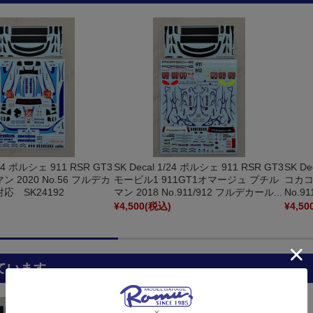
SK Decal 1/24 ポルシェ 911 RSR GT3
SK De
/24 ポルシェ 911 RSR GT3
モービル1 911GT1オマージュ プチル
コカコ
 2020 No.56 フルデカ
マン 2018 No.911/912 フルデカール...
No.9
対応 SK24192
)
¥4,500
(税込)
¥4,50
ています