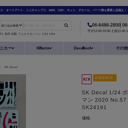
ーク、オートアート、ミニチャンプス、BBR、CMC、キット、デカール、パーツ類も豊富に品揃え！
06-6486-2800
06
平日12:00-19:00 土祝11:0
F1
角田 裕毅
フェルスタッペン
1/24
1/64
ニカー
Kit
Parts
Decal
Tool
その他
SK Decal
店舗受取OK
SK Decal 1/24
マン 2020 No
SK24191
価格: