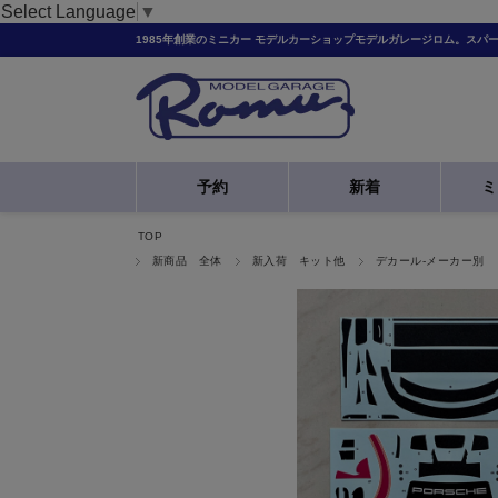
Select Language
▼
1985年創業のミニカー モデルカーショップモデルガレージロム。スパ
予約
新着
ミ
TOP
新商品 全体
新入荷 キット他
デカール-メーカー別