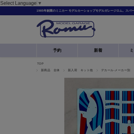
Select Language
▼
1985年創業のミニカー モデルカーショップモデルガレージロム。スパ
予約
新着
ミ
TOP
新商品 全体
新入荷 キット他
デカール-メーカー別