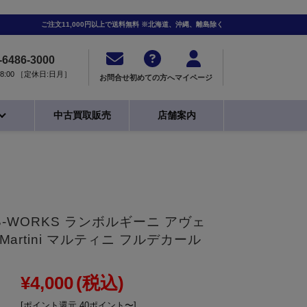
ご注文11,000円以上で送料無料 ※北海道、沖縄、離島除く
-6486-3000
0-18:00 ［定休日:日月］
お問合せ
初めての方へ
マイページ
中古買取販売
店舗案内
24 LB-WORKS ランボルギーニ アヴェ
 Martini マルティニ フルデカール
¥4,000
(税込)
[ポイント還元 40ポイント〜]