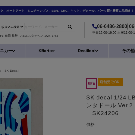
ーク、オートアート、ミニチャンプス、BBR、CMC、キット、デカール、パーツ類も豊富に品揃え！
06-6486-2800
06
平日12:00-19:00 土祝11:0
F1
角田 裕毅
フェルスタッペン
1/24
1/64
ニカー
Kit
Parts
Decal
Tool
その他
SK Decal
店舗受取OK
SK decal 1/
ンタドール Ver.2
SK24206
価格: