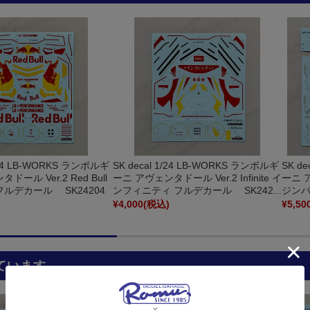
1/24 LB-WORKS ランボルギ
SK decal 1/24 LB-WORKS ランボルギ
SK d
ドール Ver.2 Red Bull
ーニ アヴェンタドール Ver.2 Infinite イ
ーニ ア
フルデカール SK24204
ンフィニティ フルデカール SK242...
ジンパ
)
¥4,000
(税込)
¥5,50
ています