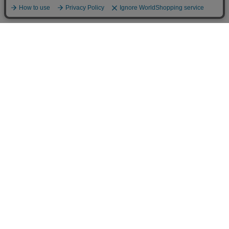
ご利用案内
お支払いについて
◆銀行振込・・・先払い
三菱東京UFJ銀行 堂島支店 3604524（普通）
名義：ユ）モデルガレージロム
振り込み手数料はお客様ご負担となります。
◆ゆうちょ銀行振込・・・先払い
•店名でのお支払い
四一八（418）支店 番号：5008801（普通）
•記号番号でのお支払い
記号：14140 番号：50088011（普通）
名義：ユ）モデルガレージロム
振り込み手数料はお客様ご負担となります。
◆郵便振替・・・先払い
00970-2-307426） （有）モデルガレージロム