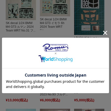
SK decal 1/24 BMW
SK decal 1/24 BMW
M4 GT3 イモラ 6h
M4 GT3 ルマン 2024
2024 Team WRT
Team WRT No.31 フ...
No....
LBプロダクション
1/24 トランスキット
BMW M4 GT3 Evo ...
¥5,500
(税込)
¥5,000
(税込)
¥3,800
(税込)
ZoomOn 1/24 トラン
SK decal 1/24 BMW
スキット BMW M4
M4 GT3 スパ 24h
SK decal 1/24 BMW
GT3 Evo "ROME" レ...
2023 Team WRT
M4 GT3 "ROWE" スパ
No....
2023 No.93 フルデ...
¥13,000
(税込)
¥6,000
(税込)
¥5,000
(税込)