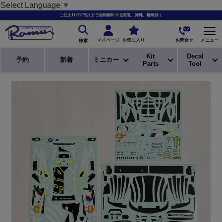
Select Language
▼
ご注文11,000円以上で送料無料 ※北海道、沖縄、離島除く
お問合せ
マイページ
お気に入り
メニュー
検索
Kit
Decal
予約
新着
ミニカー
Parts
Tool