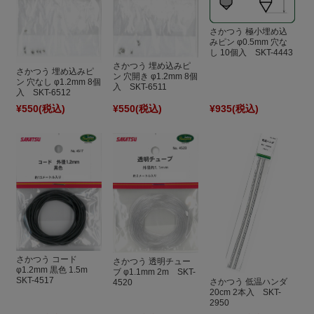
さかつう 極小埋め込
みピン φ0.5mm 穴な
し 10個入 SKT-4443
さかつう 埋め込みピ
さかつう 埋め込みピ
ン 穴開き φ1.2mm 8個
ン 穴なし φ1.2mm 8個
入 SKT-6511
入 SKT-6512
¥550
(税込)
¥550
(税込)
¥935
(税込)
さかつう コード
さかつう 透明チュー
φ1.2mm 黒色 1.5m
ブ φ1.1mm 2m SKT-
SKT-4517
さかつう 低温ハンダ
4520
20cm 2本入 SKT-
2950