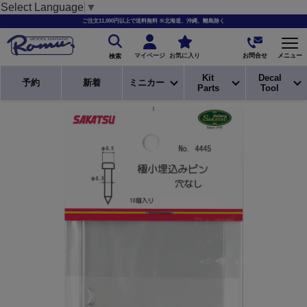
Select Language
▼
ご注文11,000円以上で送料無料 ※北海道、沖縄、離島除く
お問合せ
マイページ
お気に入り
メニュー
検索
Kit
Decal
予約
新着
ミニカー
Parts
Tool