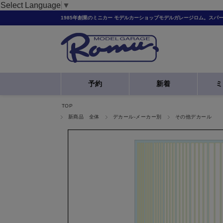
Select Language
▼
1985年創業のミニカー モデルカーショップモデルガレージロム。スパ
予約
新着
ミ
TOP
新商品 全体
デカール-メーカー別
その他デカール