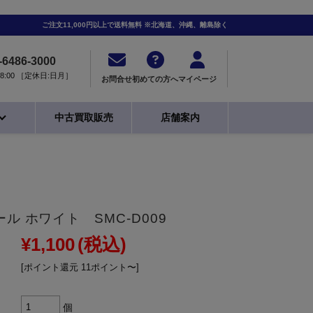
ご注文11,000円以上で送料無料 ※北海道、沖縄、離島除く
-6486-3000
0-18:00 ［定休日:日月］
お問合せ
初めての方へ
マイページ
中古買取販売
店舗案内
ル ホワイト SMC-D009
¥1,100
(税込)
[ポイント還元 11ポイント〜]
個