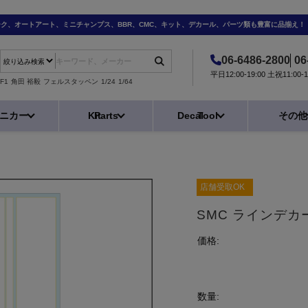
ーク、オートアート、ミニチャンプス、BBR、CMC、キット、デカール、パーツ類も豊富に品揃え！
06-6486-2800
06
平日12:00-19:00 土祝11:0
F1
角田 裕毅
フェルスタッペン
1/24
1/64
ニカー
Kit
Parts
Decal
Tool
その他
店舗受取OK
SMC ラインデカー
価格:
数量: