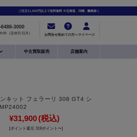
ご注文11,000円以上で送料無料 ※北海道、沖縄、離島除く
-6486-3000
0-18:00 ［定休日:日月］
お問合せ
初めての方へ
マイページ
中古買取販売
店舗案内
レジンキット フェラーリ 308 GT4 シ
MP24002
¥31,900
(税込)
[ポイント還元 319ポイント〜]