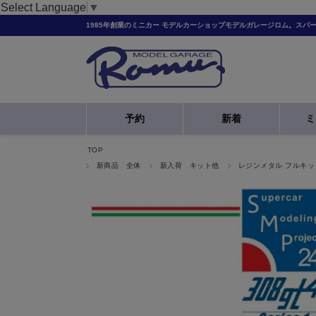
Select Language
▼
1985年創業のミニカー モデルカーショップモデルガレージロム。スパ
予約
新着
ミ
TOP
新商品 全体
新入荷 キット他
レジンメタル フルキッ