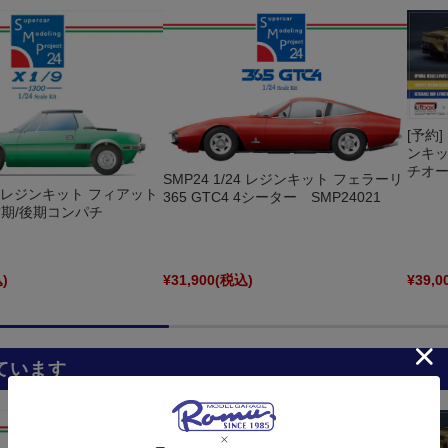
[予約] 
ンキッ
チオー
SMP24 1/24 レジンキット フェラーリ
/24 レジンキット フィアット
365 GTC4 4シーター SMP24021
00 前期/後期コンパチ
)
¥31,900
(税込)
¥39,0
ています