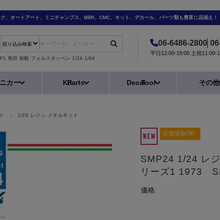
ーク、オートアート、ミニチャンプス、BBR、CMC、キット、デカール、パーツ類も豊富に品揃え！
06-6486-2800
06
平日12:00-19:00 土祝11:0
F1
角田 裕毅
フェルスタッペン
1/24
1/64
ニカー
Kit
Parts
Decal
Tool
その他
ト
1/20 レジン.メタルキット
店舗受取OK
SMP24 1/24 
リーズ1 1973 S
価格: