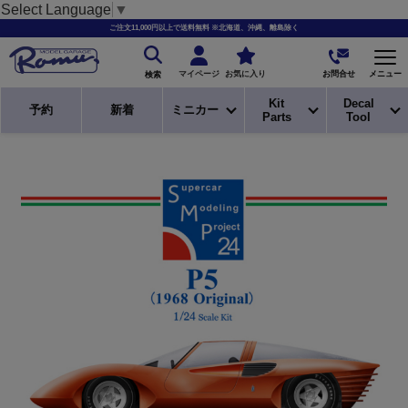
Select Language
▼
ご注文11,000円以上で送料無料 ※北海道、沖縄、離島除く
お問合せ
マイページ
お気に入り
メニュー
検索
Kit
Decal
予約
新着
ミニカー
Parts
Tool