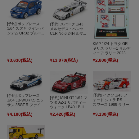
[予約] ポップレース
[予約] スパーク 1/43
1/64 スズキ ツイン パ
メルセデス・ベンツ
ンデム QR32 ブルー...
CLR No.6 24H ルマ...
KMP 1/24 トヨタ GR
ヤリス ラリー1 サルデ
ィニア ラリー 2023 ...
¥3,630
(税込)
¥13,970
(税込)
¥2,800
(税込)
[予約] イクソ 1/43 フ
[予約] ポップレース
[予約] MINI-GT 1/64 マ
ォード シエラ RS コ
1/64 LB-WORKS ニッ
ツダ AZ-1 リバティー
スワース 1989 ラリー
サン 35GT-R ファイ...
ウォーク LB40 LB-H...
...
¥4,180
(税込)
¥2,420
(税込)
¥9,130
(税込)