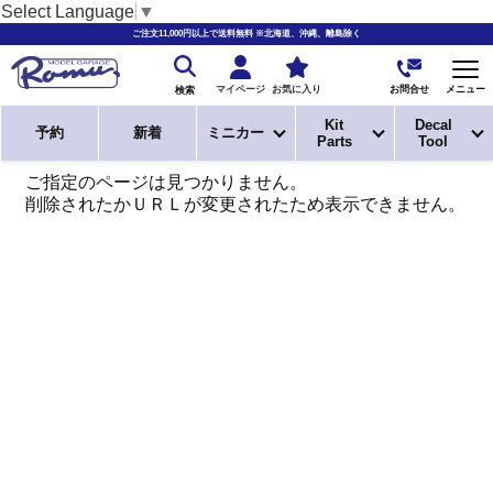
Select Language
▼
ご注文11,000円以上で送料無料 ※北海道、沖縄、離島除く
お問合せ
マイページ
お気に入り
メニュー
検索
Kit
Decal
予約
新着
ミニカー
Parts
Tool
ご指定のページは見つかりません。
削除されたかＵＲＬが変更されたため表示できません。