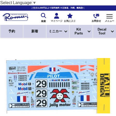
Select Language
▼
ご注文11,000円以上で送料無料 ※北海道、沖縄、離島除く
お問合せ
マイページ
お気に入り
メニュー
検索
Kit
Decal
予約
新着
ミニカー
Parts
Tool