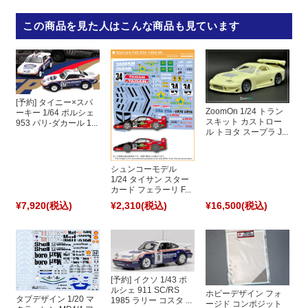
この商品を見た人はこんな商品も見ています
[予約] タイニー×スパ
ZoomOn 1/24 トラン
ーキー 1/64 ポルシェ
スキット カストロー
953 パリ-ダカール 1...
ル トヨタ スープラ J...
シュンコーモデル
1/24 タイサン スター
カード フェラーリ F...
¥7,920
(税込)
¥2,310
(税込)
¥16,500
(税込)
[予約] イクソ 1/43 ポ
ルシェ 911 SC/RS
ホビーデザイン フォ
タブデザイン 1/20 マ
1985 ラリー コスタ ...
ージド コンポジット