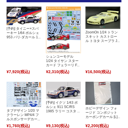
[予約] タイニー×スパ
ZoomOn 1/24 トラン
ーキー 1/64 ポルシェ
スキット カストロー
953 パリ-ダカール 1...
ル トヨタ スープラ J...
シュンコーモデル
1/24 タイサン スター
カード フェラーリ F...
¥7,920
(税込)
¥2,310
(税込)
¥16,500
(税込)
[予約] イクソ 1/43 ポ
ルシェ 911 SC/RS
ホビーデザイン フォ
タブデザイン 1/20 マ
1985 ラリー コスタ ...
ージド コンポジット
クラーレン MP4/4 フ
カーボンデカール [L]...
ルスポンサーデカー...
¥1,760
(税込)
¥9,130
(税込)
¥2,200
(税込)