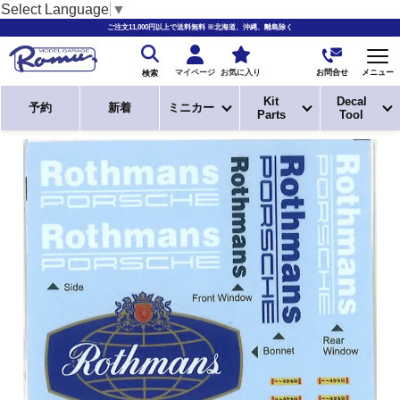
Select Language
▼
ご注文11,000円以上で送料無料 ※北海道、沖縄、離島除く
お問合せ
マイページ
お気に入り
メニュー
検索
Kit
Decal
予約
新着
ミニカー
Parts
Tool