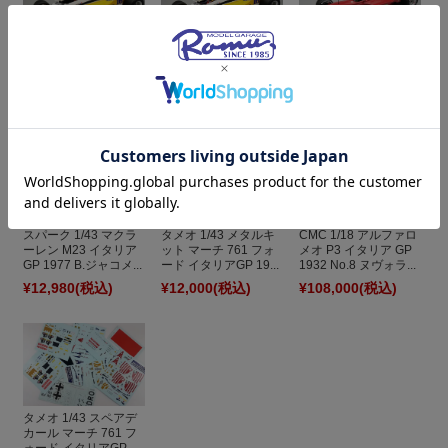
[予約] テクノモデル
[予約] テクノモデル
[予約] テクノモデル
1/18 フェラーリ F1
1/18 ルノー RE30B イ
1/18 ルノー RE30B イ
2000 イタリアGP ウ...
タリアGP 1982 R.ア...
タリアGP 1982 R.ア...
¥59,400
(税込)
¥62,700
(税込)
¥63,800
(税込)
スパーク 1/43 マクラ
タメオ 1/43 メタルキ
CMC 1/18 アルファロ
ーレン M23 イタリア
ット マーチ 761 フォ
メオ P3 イタリア GP
GP 1977 B.ジャコメ...
ード イタリアGP 19...
1932 No.8 ヌヴォラ...
¥12,980
(税込)
¥12,000
(税込)
¥108,000
(税込)
タメオ 1/43 スペアデ
カール マーチ 761 フ