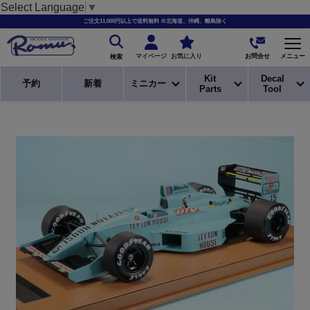
Select Language
▼
ご注文11,000円以上で送料無料 ※北海道、沖縄、離島除く
お問合せ
マイページ
お気に入り
メニュー
検索
Kit
Decal
予約
新着
ミニカー
Parts
Tool