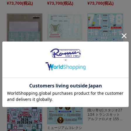
¥73,700
(税込)
¥73,700
(税込)
¥73,700
(税込)
DecalPool 1/24 アル
ミュージアムコレクシ
ファロメオ 166 V6 Ti
ョン 1/24 アルファロ
DTM 1996 No.7/8 フ...
メオ 155 V6 Ti 1993
...
SK Decal 1/24 アルフ
ァロメオ 155 V6 Ti
DTM 1993 No.7/8 フ...
¥3,800
(税込)
¥4,400
(税込)
¥1,980
(税込)
[取り寄せ] スタジオ27
1/24 トランスキット
アルファロメオ 155 ...
ミュージアムコレクシ