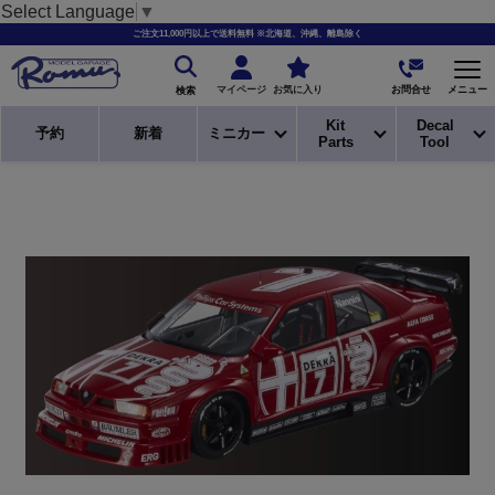
Select Language
▼
ご注文11,000円以上で送料無料 ※北海道、沖縄、離島除く
お問合せ
マイページ
お気に入り
メニュー
検索
Kit
Decal
予約
新着
ミニカー
Parts
Tool