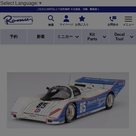
Select Language
▼
ご注文11,000円以上で送料無料 ※北海道、沖縄、離島除く
お問合せ
マイページ
お気に入り
メニュー
検索
Kit
Decal
予約
新着
ミニカー
Parts
Tool