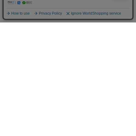
ご利用案内
お支払いについて
◆銀行振込・・・先払い
三菱東京UFJ銀行 堂島支店 3604524（普通）
名義：ユ）モデルガレージロム
振り込み手数料はお客様ご負担となります。
◆ゆうちょ銀行振込・・・先払い
•店名でのお支払い
四一八（418）支店 番号：5008801（普通）
•記号番号でのお支払い
記号：14140 番号：50088011（普通）
名義：ユ）モデルガレージロム
振り込み手数料はお客様ご負担となります。