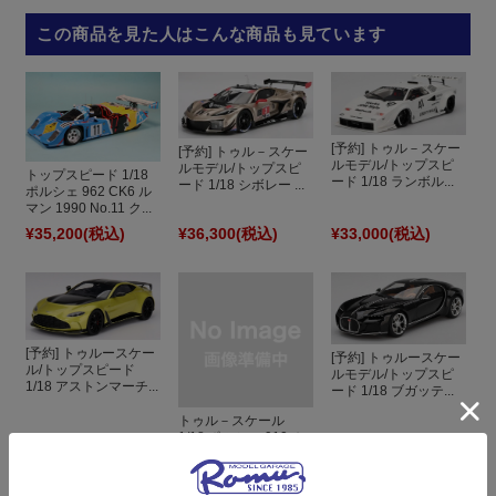
この商品を見た人はこんな商品も見ています
[予約] トゥル－スケー
[予約] トゥル－スケー
ルモデル/トップスピ
ルモデル/トップスピ
トップスピード 1/18
ード 1/18 ランボル...
ード 1/18 シボレー ...
ポルシェ 962 CK6 ル
マン 1990 No.11 ク...
¥35,200
(税込)
¥36,300
(税込)
¥33,000
(税込)
[予約] トゥルースケー
[予約] トゥルースケー
ル/トップスピード
ルモデル/トップスピ
1/18 アストンマーチ...
ード 1/18 ブガッテ...
トゥル－スケール
1/18 ポルシェ 910 ホ
ワイト TS0050
¥36,300
(税込)
¥18,360
(税込)
¥33,000
(税込)