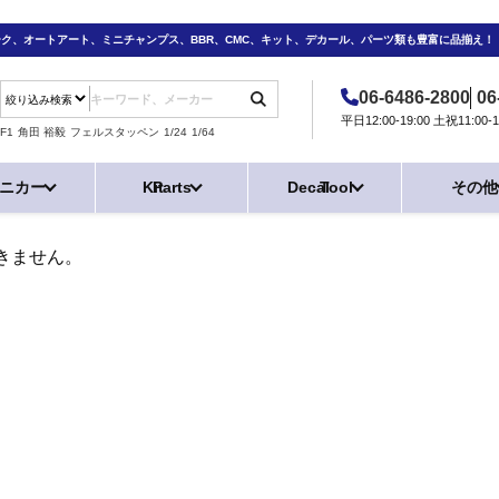
ーク、オートアート、ミニチャンプス、BBR、CMC、キット、デカール、パーツ類も豊富に品揃え！
06-6486-2800
06
平日12:00-19:00 土祝11:0
F1
角田 裕毅
フェルスタッペン
1/24
1/64
ニカー
Kit
Parts
Decal
Tool
その他
きません。