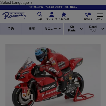
Select Language
▼
ご注文11,000円以上で送料無料 ※北海道、沖縄、離島除く
お問合せ
マイページ
お気に入り
メニュー
検索
Kit
Decal
予約
新着
ミニカー
Parts
Tool