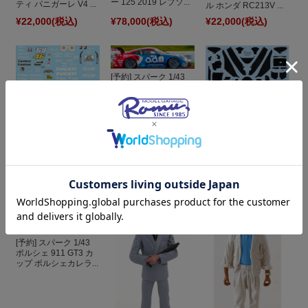
ー 125 2019 レプソ...
ティ パニガーレ V4 ...
ル ホンダ RC213V ...
¥22,000
(税込)
¥78,000
(税込)
¥22,000
(税込)
[予約] スパーク 1/43
ポルシェ 911 GT3 カ
ップ ポルシェカレラ...
TBデカール 1/12 ドゥ
カティ GP12 モトGP
スタジオ27 デカール
テスト 2012 V.ロッ...
1/12 ドゥカティ デス
モセデッチ GP4 モ...
¥2,900
(税込)
¥12,980
(税込)
¥2,200
(税込)
[予約] スパーク 1/43
ポルシェ 911 GT3 カ
ップ ポルシェカレラ...