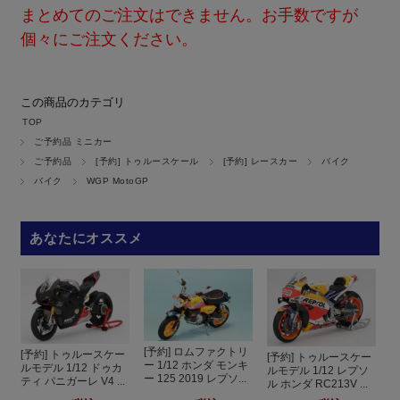
まとめてのご注文はできません。お手数ですが
個々にご注文ください。
この商品のカテゴリ
TOP
ご予約品 ミニカー
ご予約品
[予約] トゥルースケール
[予約] レースカー
バイク
バイク
WGP MotoGP
あなたにオススメ
[予約] ロムファクトリ
[予約] トゥルースケー
[予約] トゥルースケー
ー 1/12 ホンダ モンキ
ルモデル 1/12 ドゥカ
ルモデル 1/12 レプソ
ー 125 2019 レプソ...
ティ パニガーレ V4 ...
ル ホンダ RC213V ...