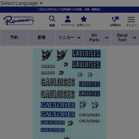
Select Language
▼
ご注文11,000円以上で送料無料 ※北海道、沖縄、離島除く
お問合せ
マイページ
お気に入り
メニュー
検索
Kit
Decal
予約
新着
ミニカー
Parts
Tool