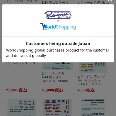
ョン 1/20 ロータス 79
1/24 用 ゴロワーズ
ンフィールド Winfiel...
フルデカール タミヤ...
GAULOISES
VIR008
¥1,980
(税込)
¥1,100
(税込)
¥1,100
(税込)
ビラージュ デカール
1/43,1/24,1/18 用 ベン
ソン＆ヘッジズ BEN...
ビラージュ デカール
ビラージュ デカール
1/43 用 ジタン
1/43 用 ボッシュ
GITANES VIR005
BOSCH VIR172
¥1,100
(税込)
¥1,600
(税込)
¥880
(税込)