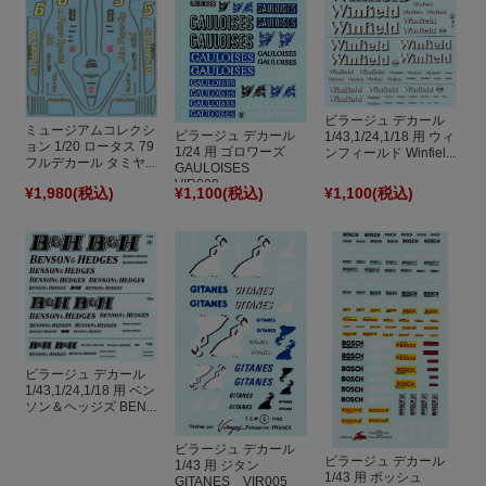
ビラージュ デカール
ミュージアムコレクシ
ビラージュ デカール
1/43,1/24,1/18 用 ウィ
ョン 1/20 ロータス 79
1/24 用 ゴロワーズ
ンフィールド Winfiel...
フルデカール タミヤ...
GAULOISES
VIR008
¥1,980
(税込)
¥1,100
(税込)
¥1,100
(税込)
ビラージュ デカール
1/43,1/24,1/18 用 ベン
ソン＆ヘッジズ BEN...
ビラージュ デカール
ビラージュ デカール
1/43 用 ジタン
1/43 用 ボッシュ
GITANES VIR005