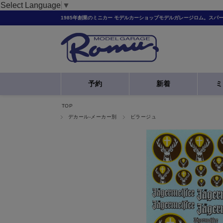
Select Language
▼
1985年創業のミニカー モデルカーショップモデルガレージロム。スパ
予約
新着
ミ
TOP
デカール-メーカー別
ビラージュ