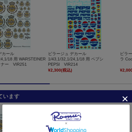
デカール
ビラージュ デカール
ビラー
/24,1/18 用 WARSTEINER
1/43,1/32,1/24,1/18 用 ペプシ
ラ Coc
ー VIR251
PEPSI VIR214
)
¥2,300
(税込)
¥2,00
ています