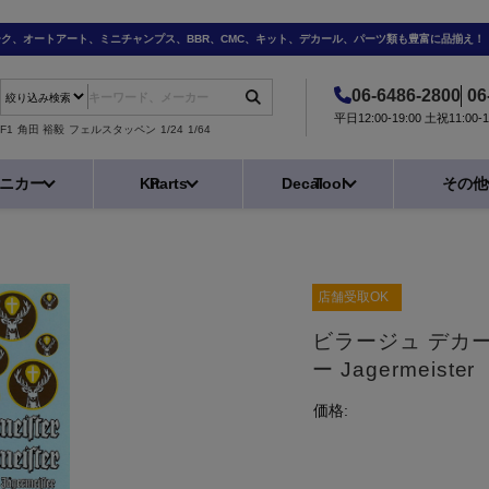
ーク、オートアート、ミニチャンプス、BBR、CMC、キット、デカール、パーツ類も豊富に品揃え！
06-6486-2800
06
平日12:00-19:00 土祝11:0
F1
角田 裕毅
フェルスタッペン
1/24
1/64
ニカー
Kit
Parts
Decal
Tool
その他
店舗受取OK
ビラージュ デカール
ー Jagermeister
価格: