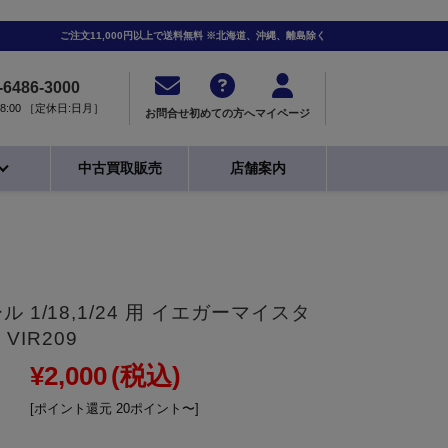
ご注文11,000円以上で送料無料 ※北海道、沖縄、離島除く
-6486-3000
0-18:00 ［定休日:日月］
お問合せ
初めての方へ
マイページ
中古買取販売
店舗案内
 1/18,1/24 用 イエガーマイスタ
 VIR209
¥2,000
(税込)
[ポイント還元 20ポイント〜]