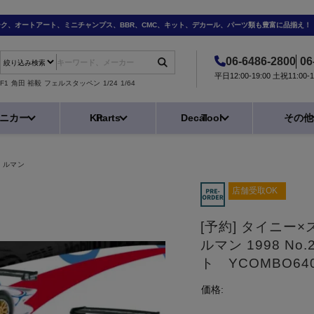
ーク、オートアート、ミニチャンプス、BBR、CMC、キット、デカール、パーツ類も豊富に品揃え！
06-6486-2800
06
平日12:00-19:00 土祝11:0
F1
角田 裕毅
フェルスタッペン
1/24
1/64
ニカー
Kit
Parts
Decal
Tool
その他
ルマン
店舗受取OK
[予約] タイニー×ス
ルマン 1998 No.
ト YCOMBO64
価格: