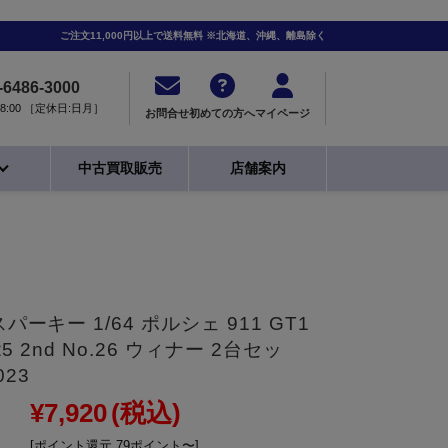
ご注文11,000円以上で送料無料 ※北海道、沖縄、離島除く
-6486-3000
0-18:00 ［定休日:日月］
お問合せ
初めての方へ
マイページ
中古買取販売
店舗案内
パーキー 1/64 ポルシェ 911 GT1
25 2nd No.26 ウィナー 2台セッ
023
¥7,920
(税込)
[ポイント還元 79ポイント〜]