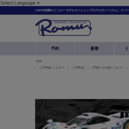
Select Language
▼
1985年創業のミニカー モデルカーショップモデルガレージロム。スパ
予約
新着
ミ
TOP
ご予約品 ミニカー
ご予約品
[予約] その他ミニカー