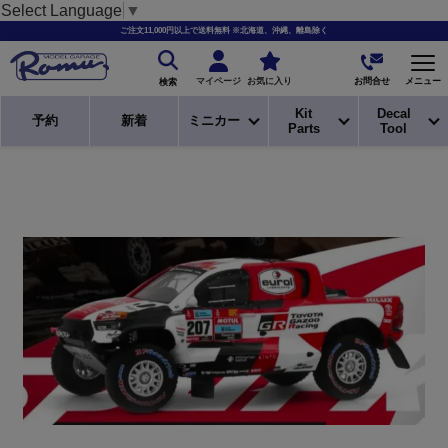
Select Language
▼
ご注文11,000円以上で送料無料 ※北海道、沖縄、離島除く
お問合せ
マイページ
お気に入り
メニュー
検索
Kit
Decal
予約
新着
ミニカー
Parts
Tool