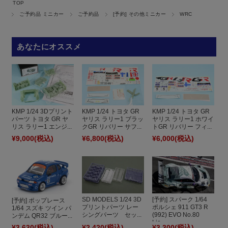
TOP
ご予約品 ミニカー
ご予約品
[予約] その他ミニカー
WRC
あなたにオススメ
KMP 1/24 3Dプリント
KMP 1/24 トヨタ GR
KMP 1/24 トヨタ GR
パーツ トヨタ GR ヤ
ヤリス ラリー1 ブラッ
ヤリス ラリー1 ホワイ
リス ラリー1 エンジ...
クGR リバリー サフ...
トGR リバリー フィ...
¥9,000
(税込)
¥6,800
(税込)
¥6,000
(税込)
[予約] スパーク 1/64
SD MODELS 1/24 3D
[予約] ポップレース
ポルシェ 911 GT3 R
プリントパーツ レー
1/64 スズキ ツイン パ
(992) EVO No.80
シングパーツ セッ...
ンデム QR32 ブルー...
Lio...
¥3,630
(税込)
¥2,420
(税込)
¥3,300
(税込)