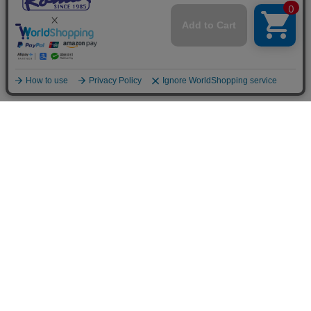
ご利用案内
お支払いについて
◆銀行振込・・・先払い
三菱東京UFJ銀行 堂島支店 3604524（普通）
名義：ユ）モデルガレージロム
振り込み手数料はお客様ご負担となります。
◆ゆうちょ銀行振込・・・先払い
•店名でのお支払い
四一八（418）支店 番号：5008801（普通）
•記号番号でのお支払い