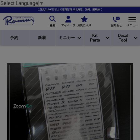
Select Language
▼
ご注文11,000円以上で送料無料 ※北海道、沖縄、離島除く
お問合せ
マイページ
お気に入り
メニュー
検索
Kit
Decal
予約
新着
ミニカー
Parts
Tool