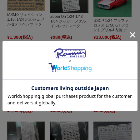
MSMクリエイション
Zoom On 1/24 1/43
1/18, 1/24 ポルシェ メ
USCP 1/24 アルファ
1/64 ジャガー メタル
ルセデスベンツ メタ...
ロメオ 1750 GT フロ
インレットマーク ...
ントグリル&内装 デ...
¥1,300
(税込)
¥980
(税込)
¥13,000
(税込)
ZoomOn 1/24 1/43
ZoomOn 1/24 1/43
1/64 インフィニティ
1/64 ボルボ メタル イ
メタル インレットマ...
ンレットマーク ZD...
MSMクリエイション
1/12 1/18 1/24 1/43 エ
ンブレム立体ステッ...
¥1,800
(税込)
¥950
(税込)
¥900
(税込)