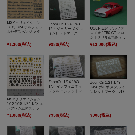
MSMクリエイション
Zoom On 1/24 1/43
1/18, 1/24 ポルシェ メ
USCP 1/24 アルファ
1/64 ジャガー メタル
ルセデスベンツ メタ...
ロメオ 1750 GT フロ
インレットマーク ...
ントグリル&内装 デ...
¥1,300
(税込)
¥980
(税込)
¥13,000
(税込)
ZoomOn 1/24 1/43
ZoomOn 1/24 1/43
1/64 インフィニティ
1/64 ボルボ メタル イ
メタル インレットマ...
ンレットマーク ZD...
MSMクリエイション
1/12 1/18 1/24 1/43 エ
ンブレム立体ステッ...
¥1,800
(税込)
¥950
(税込)
¥900
(税込)