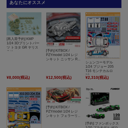
あなたにオススメ
[再入荷予約] KMP
1/24 3Dプリントパー
ツ トヨタ GR ヤリス
[予約] KITBOX /
ラリ...
PZYmodel 1/24 レジ
ンキット ニッサン R...
シュンコーモデル
1/24 プジョー 205
T16 モンテカルロ
19...
¥8,000
(税込)
¥12,500
(税込)
¥2,310
(税込)
[予約] KITBOX /
PZYmodel 1/24 レジ
ンキット フェラーリ...
[予約] ファンボックス
1/20 プラモデル ザウ