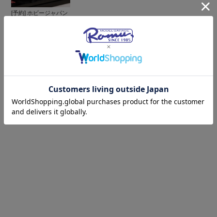
[予約] ホビージャパン
1/64 ホンダ NSX
TYPE R (NA1) 後期...
¥3,960
(税込)