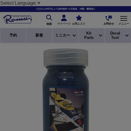
Select Language
▼
ご注文11,000円以上で送料無料 ※北海道、沖縄、離島除く
お問合せ
マイページ
お気に入り
メニュー
検索
Kit
Decal
予約
新着
ミニカー
Parts
Tool