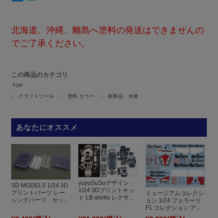
北海道、沖縄、離島へ塗料の発送はできませんの
でご了承ください。
この商品のカテゴリ
TOP
クラフトツール
塗料 カラー
新商品 全体
あなたにオススメ
yuyuSuSuデザイン
SD MODELS 1/24 3D
1/24 3Dプリントキッ
プリントパーツ レー
ミュージアムコレクシ
ト LB works レクサ...
シングパーツ セッ...
ョン 1/24 フェラーリ
F1 コレクション ア...