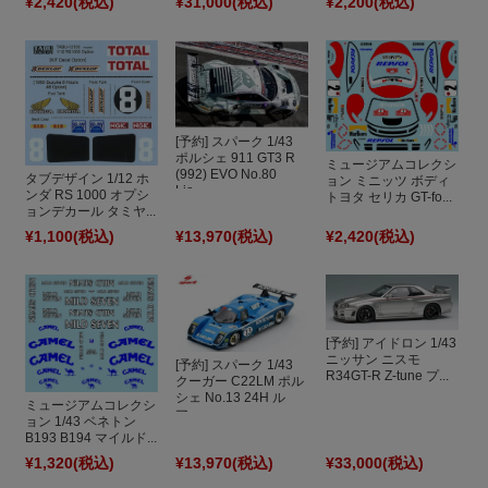
¥2,420
(税込)
¥31,000
(税込)
¥2,200
(税込)
[予約] スパーク 1/43
ポルシェ 911 GT3 R
ミュージアムコレクシ
(992) EVO No.80
タブデザイン 1/12 ホ
ョン ミニッツ ボディ
Lio...
ンダ RS 1000 オプシ
トヨタ セリカ GT-fo...
ョンデカール タミヤ...
¥1,100
(税込)
¥13,970
(税込)
¥2,420
(税込)
[予約] アイドロン 1/43
ニッサン ニスモ
[予約] スパーク 1/43
R34GT-R Z-tune プ...
クーガー C22LM ポル
シェ No.13 24H ル
ミュージアムコレクシ
マ...
ョン 1/43 ベネトン
B193 B194 マイルド...
¥1,320
(税込)
¥13,970
(税込)
¥33,000
(税込)