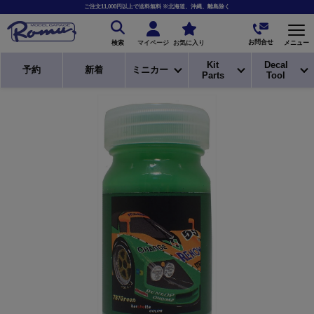
ご注文11,000円以上で送料無料 ※北海道、沖縄、離島除く
お問合せ
マイページ
お気に入り
メニュー
検索
Kit
Decal
予約
新着
ミニカー
Parts
Tool