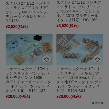
スタジオ27 1/12 ランチア
スタジオ27 1/12 ランチア
ストラトス "ピレリ" モン
ストラトス "アリタリア"
テカルロ No.1 / サンレモ
サンレモ No.11 1975 フル
No.4 1978 フルデカール
デカール イタレリ対応
イタレリ対応 DC1260
DC1261
¥3,520
(税込)
¥3,520
(税込)
スケールスターズ 1/24 ト
スケールスターズ 1/24 ト
ランスキット パンデム メ
ランスキット メルセデス
ルセデスベンツ 190E
ベンツ 190E Evo.2 ソナッ
W201 イェーガーマイスタ
クス他 DTMスタイル ボデ
ー ボディパーツセット イ
ィパーツセット イタレリ
タレリ対応 S124-137
対応 S124-B04
¥20,000
(税込)
¥20,000
(税込)
在庫切れ