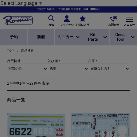
Select Language
▼
ご注文11,000円以上で送料無料 ※北海道、沖縄、離島除く
お問合せ
マイページ
お気に入り
メニュー
検索
Kit
Decal
予約
新着
ミニカー
Parts
Tool
TOP
商品検索
表示切替：
並び順：
在庫：
27件中1件〜27件を表示
商品一覧