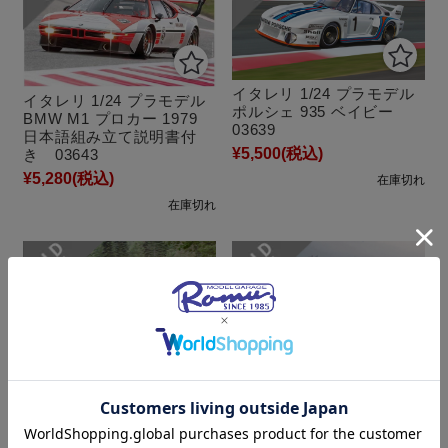
イタレリ 1/24 プラモデル
イタレリ 1/24 プラモデル
ポルシェ 935 ベイビー
BMW M1 プロカー 1979
03639
日本語組み立て説明書付
¥5,500
(税込)
き 03643
¥5,280
(税込)
在庫切れ
在庫切れ
イタレリ 1/24 プラモデル
イタレリ 1/24 プラモデル
フォード エスコート
アウディ クワトロ ラリー
RS1800 MK. II
モンテカルロ 1981 ハン
「ROTHMANS」 RAC ラ
ヌ・ミッコラ ITA-3642
リー 1981 ITA-3650