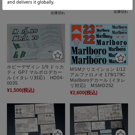
¥4,500
(税込)
¥4,500
(税込)
在庫切れ
在庫切れ
ホビーデザイン 1/9 ドゥカ
MSMクリエイション 1/12
ティ GP7 マルボロデカー
アルファロメオ 179/179C
ル (イタレリ対応) HD04-
Marlboroデカール (イタレ
0035
リ対応) MSMD252
¥1,500
(税込)
¥2,600
(税込)