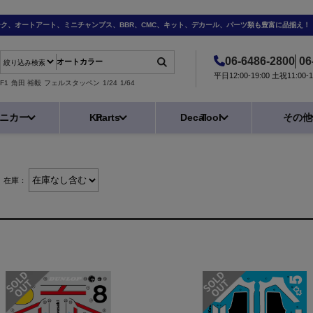
ーク、オートアート、ミニチャンプス、BBR、CMC、キット、デカール、パーツ類も豊富に品揃え！
06-6486-2800
06
平日12:00-19:00 土祝11:0
F1
角田 裕毅
フェルスタッペン
1/24
1/64
ニカー
Kit
Parts
Decal
Tool
その他
在庫：