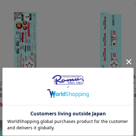
カラー デカール 1/24 トヨ
オートカラー デカール 1/24
カ Gr.B TA64 "Belga"
タ セリカ Gr.B TA64 サフ
y Haspengouw 1985 (アオシ
1985 Marlboroデカール (
EEMAX対応) AC24039
マ/BEEMAX対応) AC2404
0
(税込)
¥2,100
(税込)
在庫切れ