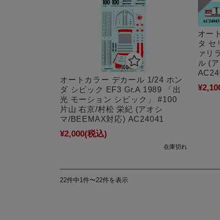
オート
タ セリ
ァリラリ
ル (
AC24
オートカラー デカール 1/24 ホン
¥2,10
ダ シビック EF3 Gr.A 1989 「出
光 モーション シビック」 #100
片山 右京/村松 栄紀 (アオシ
マ/BEEMAX対応) AC24041
¥2,000
(税込)
在庫切れ
22件中1件〜22件を表示