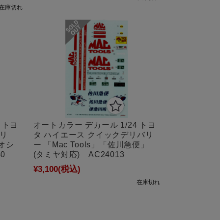
在庫切れ
オートカラー デカール 1/24 トヨ
 トヨ
タ ハイエース クイックデリバリ
ァリ
ー 「Mac Tools」「佐川急便」
アオシ
(タミヤ対応) AC24013
0
¥3,100
(税込)
在庫切れ