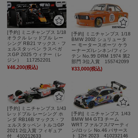
[予約] ミニチャンプス 1/18
[予約] ミニチャンプス 1/18
オラクル レッドブル レー
BMW 2002 シュリュータ
シング RB21 マックス・フ
ー モータースポーツ ケラ
ェルスタッペン ラスベガ
ーナーズ/レンネン/フィン
スGP 2025 ウィナー（レ
テン No.99 DRM 1974 第2
ジン） 117252201
部門 3位入賞 155742099
¥46,200
(税込)
¥33,000
(税込)
[予約] ミニチャンプス 1/43
[予約] ミニチャンプス 1/43
レッドブル レーシング ホ
BMW M4 GT3 チーム
ンダ RB16B マックス・フ
WRT ファルフス/マーティ
ェルスタッペン トルコGP
ン/ロッシ No.46 バサース
2021 2位入賞 フィギュア
ト 12H 2023 410232146
付 410212633