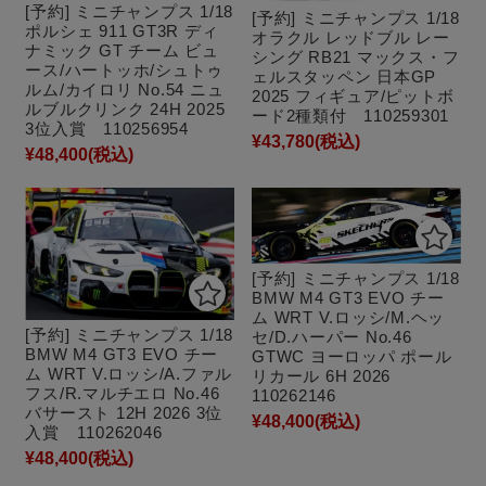
[予約] ミニチャンプス 1/18
[予約] ミニチャンプス 1/18
ポルシェ 911 GT3R ディ
オラクル レッドブル レー
ナミック GT チーム ビュ
シング RB21 マックス・フ
ース/ハートッホ/シュトゥ
ェルスタッペン 日本GP
ルム/カイロリ No.54 ニュ
2025 フィギュア/ピットボ
ルブルクリンク 24H 2025
ード2種類付 110259301
3位入賞 110256954
¥43,780
(税込)
¥48,400
(税込)
[予約] ミニチャンプス 1/18
BMW M4 GT3 EVO チー
ム WRT V.ロッシ/M.ヘッ
[予約] ミニチャンプス 1/18
セ/D.ハーパー No.46
BMW M4 GT3 EVO チー
GTWC ヨーロッパ ポール
ム WRT V.ロッシ/A.ファル
リカール 6H 2026
フス/R.マルチエロ No.46
110262146
バサースト 12H 2026 3位
¥48,400
(税込)
入賞 110262046
¥48,400
(税込)