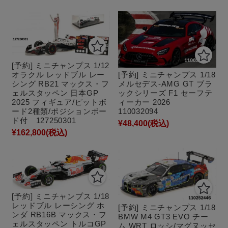
[予約] ミニチャンプス 1/12
オラクル レッドブル レー
[予約] ミニチャンプス 1/18
シング RB21 マックス・フ
メルセデス-AMG GT ブラ
ェルスタッペン 日本GP
ックシリーズ F1 セーフテ
2025 フィギュア/ピットボ
ィーカー 2026
ード2種類/ポジションボー
110032094
ド付 127250301
¥48,400
(税込)
¥162,800
(税込)
[予約] ミニチャンプス 1/18
レッドブル レーシング ホ
[予約] ミニチャンプス 1/18
ンダ RB16B マックス・フ
BMW M4 GT3 EVO チー
ェルスタッペン トルコGP
ム WRT ロッシ/マグヌッセ