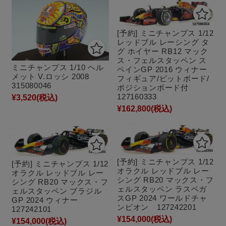
[予約] ミニチャンプス 1/12
レッドブル レーシング タ
グ ホイヤー RB12 マック
ス・フェルスタッペン ス
ミニチャンプス 1/10 ヘル
ペインGP 2016 ウィナー
メット V.ロッシ 2008
フィギュア/ピットボード/
315080046
ポジションボード付
127160333
¥3,520
(税込)
¥162,800
(税込)
[予約] ミニチャンプス 1/12
[予約] ミニチャンプス 1/12
オラクル レッドブル レー
オラクル レッドブル レー
シング RB20 マックス・フ
シング RB20 マックス・フ
ェルスタッペン ラスベガ
ェルスタッペン ブラジル
スGP 2024 ワールドチャ
GP 2024 ウィナー
ンピオン 127242201
127242101
¥154,000
(税込)
¥154,000
(税込)