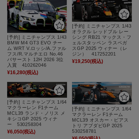
[予約] ミニチャンプス 1/43
オラクル レッドブル レー
シング RB21 マックス・フ
[予約] ミニチャンプス 1/43
ェルスタッペン ラスベガ
BMW M4 GT3 EVO チー
スGP 2025 ウィナー（レ
ム WRT V.ロッシ/A.ファル
ジン） 417252201
フス/R.マルチエロ No.46
バサースト 12H 2026 3位
¥19,250
(税込)
入賞 410262046
¥16,280
(税込)
[予約] ミニチャンプス 1/64
マクラーレン F1チーム
[予約] ミニチャンプス 1/64
MCL39 ランド・ノリス メ
マクラーレン F1チーム
キシコGP 2025 ウィナ
MCL39 オスカー・ピアス
ー 530258304
トリ アブダビGP 2025
530258781
¥6,050
(税込)
¥6,050
(税込)