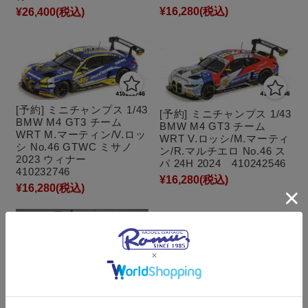
¥16,280
(税込)
¥26,400
(税込)
[予約] ミニチャンプス 1/43
[予約] ミニチャンプス 1/43
BMW M4 GT3 チーム
BMW M4 GT3 チーム
WRT M.マーティン/V.ロッ
WRT V.ロッシ/M.マーティ
シ No.46 GTWC ミサノ
ン/R.マルチエロ No.46 ス
2023 ウィナー
パ 24H 2024 410242546
410232746
¥16,280
(税込)
¥16,280
(税込)
[予約] ミニチャンプス 1/43
BMW M4 GT3 EVO チー