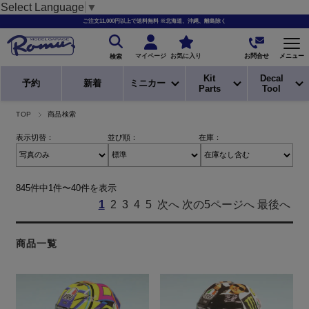
Select Language
▼
ご注文11,000円以上で送料無料 ※北海道、沖縄、離島除く
お問合せ
マイページ
お気に入り
メニュー
検索
Kit
Decal
予約
新着
ミニカー
Parts
Tool
TOP
商品検索
表示切替：
並び順：
在庫：
845件中1件〜40件を表示
1
2
3
4
5
次へ
次の5ページへ
最後へ
商品一覧