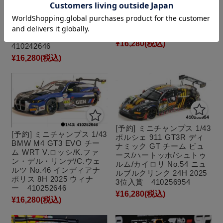
[予約] ミニチャンプス 1/43
ム ROWE RACING A.ファ
BMW M4 GT3 チーム
ルフス/J.クローン/R.マル
WRT V.ロッシ/M.マーティ
チエロ No.98 スパ 24H
ン/A.アル＝ハーシー WEC
2025 410252198
サンパウロ 6H 2024
¥16,280
(税込)
410242646
¥16,280
(税込)
[予約] ミニチャンプス 1/43
[予約] ミニチャンプス 1/43
ポルシェ 911 GT3R ディ
BMW M4 GT3 EVO チー
ナミック GT チーム ビュ
ム WRT V.ロッシ/K.ファ
ース/ハートッホ/シュトゥ
ン・デル・リンデ/C.ウェ
ルム/カイロリ No.54 ニュ
ルツ No.46 インディアナ
ルブルクリンク 24H 2025
ポリス 8H 2025 ウィナ
3位入賞 410256954
ー 410252646
¥16,280
(税込)
¥16,280
(税込)