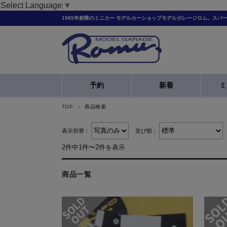
Select Language
▼
1985年創業のミニカー モデルカーショップモデルガレージロム。スパ
予約
新着
ミ
TOP
商品検索
表示切替：
並び順：
2件中1件〜2件を表示
商品一覧