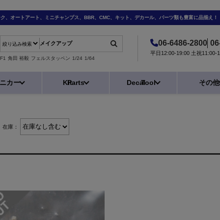
ーク、オートアート、ミニチャンプス、BBR、CMC、キット、デカール、パーツ類も豊富に品揃え！
06-6486-2800
06
平日12:00-19:00 土祝11:0
F1
角田 裕毅
フェルスタッペン
1/24
1/64
ニカー
Kit
Parts
Decal
Tool
その他
在庫：