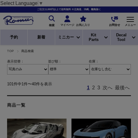
Select Language
▼
ご注文11,000円以上で送料無料 ※北海道、沖縄、離島除く
お問合せ
マイページ
お気に入り
メニュー
検索
Kit
Decal
予約
新着
ミニカー
Parts
Tool
TOP
商品検索
表示切替：
並び順：
在庫：
101件中1件〜40件を表示
1
2
3
次へ
最後へ
商品一覧