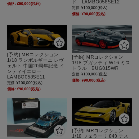
ド LAMBO058SE12
価格:
¥90,000
(税込)
定価:
¥100,000
(税込)
価格:
¥90,000
(税込)
[予約] MRコレクション
[予約] MRコレクション
1/18 ランボルギーニ レヴ
1/18 ブガッティ W16 ミス
ェルト 中国20周年記念 イ
トラル BUG015WR
ンティイエロー
定価:
¥100,000
(税込)
LAMBO058SE11
価格:
¥90,000
(税込)
定価:
¥100,000
(税込)
価格:
¥90,000
(税込)
[予約] MRコレクション
1/18 フェラーリ 849 テス