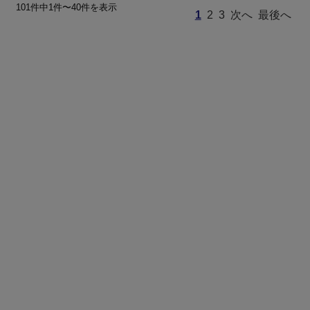
101件中1件〜40件を表示
1
2
3
次へ
最後へ