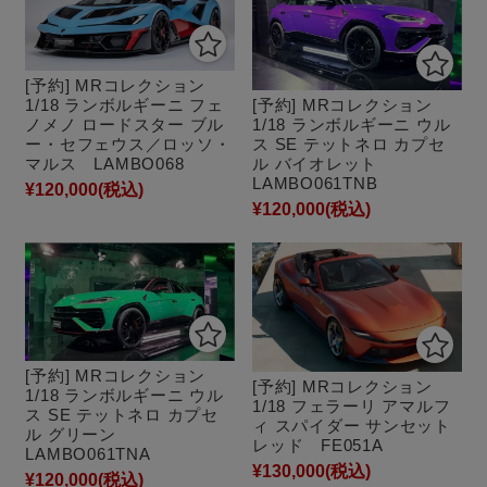
[予約] MRコレクション
1/18 ランボルギーニ フェ
[予約] MRコレクション
ノメノ ロードスター ブル
1/18 ランボルギーニ ウル
ー・セフェウス／ロッソ・
ス SE テットネロ カプセ
マルス LAMBO068
ル バイオレット
LAMBO061TNB
¥120,000
(税込)
¥120,000
(税込)
[予約] MRコレクション
[予約] MRコレクション
1/18 ランボルギーニ ウル
1/18 フェラーリ アマルフ
ス SE テットネロ カプセ
ィ スパイダー サンセット
ル グリーン
レッド FE051A
LAMBO061TNA
¥130,000
(税込)
¥120,000
(税込)