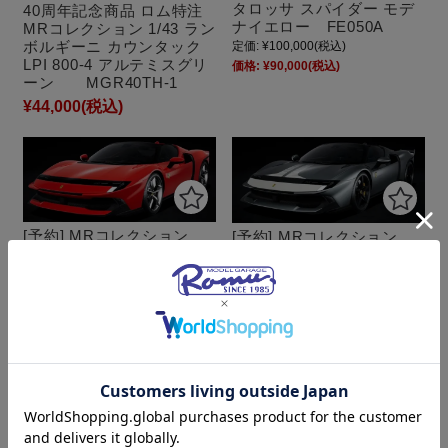
タロッサ スパイダー モデ
40周年記念商品 ロム特注
ナイエロー FE050A
MRコレクション 1/43 ラン
ボルギーニ カウンタック
定価:
¥100,000
(税込)
LPI 800-4 アルテミスグリ
価格:
¥90,000
(税込)
ーン MGR40TH-1
¥44,000
(税込)
[予約] MRコレクション
[予約] MRコレクション
1/18 フェラーリ 849 テス
1/18 フェラーリ 849 テス
タロッサ スパイダー ロッ
タロッサ スパイダー アセ
ソコルサ FE050B
ットフィオラノ コンペテ
ィツィオーネグレー
定価:
¥100,000
(税込)
FE050C
価格:
¥90,000
(税込)
定価:
¥100,000
(税込)
価格:
¥90,000
(税込)