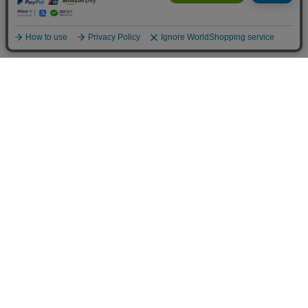
ご利用案内
お支払いについて
◆銀行振込・・・先払い
三菱東京UFJ銀行 堂島支店 3604524（普通）
名義：ユ）モデルガレージロム
振り込み手数料はお客様ご負担となります。
◆ゆうちょ銀行振込・・・先払い
•店名でのお支払い
四一八（418）支店 番号：5008801（普通）
•記号番号でのお支払い
記号：14140 番号：50088011（普通）
名義：ユ）モデルガレージロム
振り込み手数料はお客様ご負担となります。