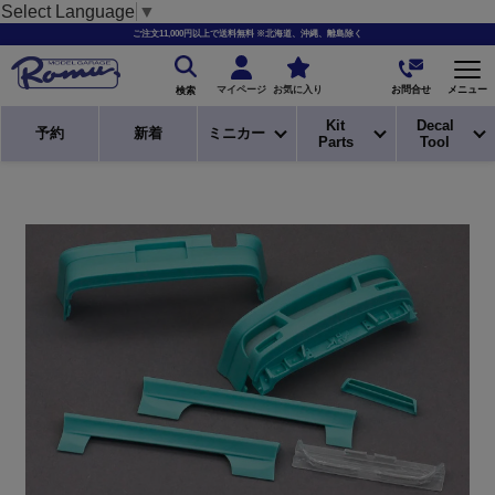
Select Language
▼
ご注文11,000円以上で送料無料 ※北海道、沖縄、離島除く
お問合せ
マイページ
お気に入り
メニュー
検索
Kit
Decal
予約
新着
ミニカー
Parts
Tool