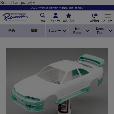
Select Language
▼
ご注文11,000円以上で送料無料 ※北海道、沖縄、離島除く
お問合せ
マイページ
お気に入り
メニュー
検索
Kit
Decal
予約
新着
ミニカー
Parts
Tool