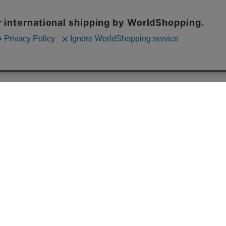
ご利用案内
配送について
お支払いに
配送料
不良品
北海道/沖縄/離島は 1,200円 それ以外の地域は 700円
着払い（送料弊
ご購入金額合計が 11,000円以上で送料無料
・到着時点で商