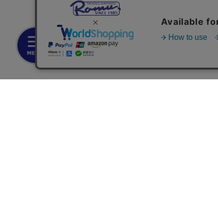
お支払いについて
◆銀行振込・・・先払い
三菱東京UFJ銀行 堂島支店 3604524（普通）
名義：ユ）モデルガレージロム