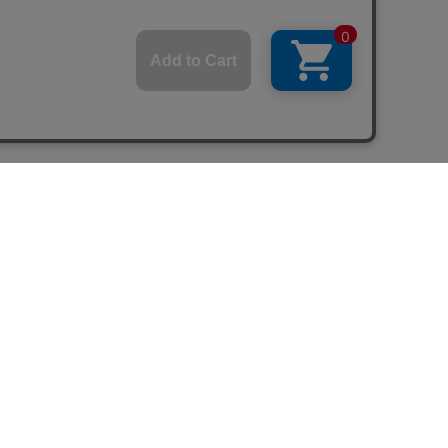
ついて
社負担）でご返送頂く場合
品が破損・汚損していた場合