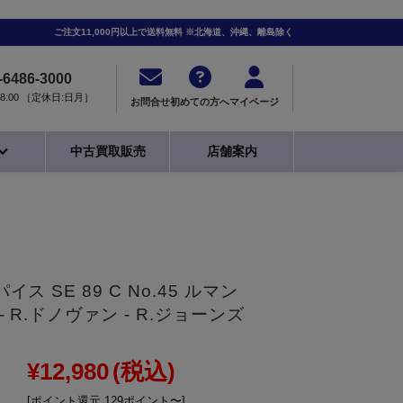
ご注文11,000円以上で送料無料 ※北海道、沖縄、離島除く
-6486-3000
0-18:00 ［定休日:日月］
お問合せ
初めての方へ
マイページ
中古買取販売
店舗案内
イス SE 89 C No.45 ルマン
 - R.ドノヴァン - R.ジョーンズ
¥12,980
(税込)
[ポイント還元 129ポイント〜]