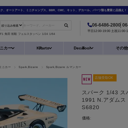
ーク、オートアート、ミニチャンプス、BBR、CMC、キット、デカール、パーツ類も豊富に品揃え！
06-6486-2800
06
平日12:00-19:00 土祝11:0
F1
角田 裕毅
フェルスタッペン
1/24
1/64
ニカー
Kit
Parts
Decal
Tool
その他
ミニカー
Spark,Bizarre
Spark,Bizarre ルマンカー
店舗受取OK
スパーク 1/43 スパ
1991 N.アダムス
S6820
価格: