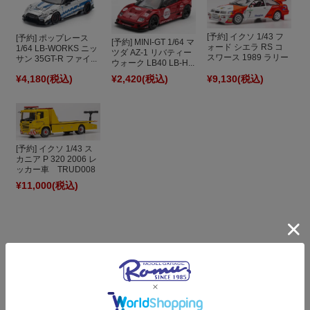
[予約] イクソ 1/43 フ
[予約] ポップレース
[予約] MINI-GT 1/64 マ
ォード シエラ RS コ
1/64 LB-WORKS ニッ
ツダ AZ-1 リバティー
スワース 1989 ラリー
サン 35GT-R ファイ...
ウォーク LB40 LB-H...
...
¥4,180
(税込)
¥2,420
(税込)
¥9,130
(税込)
[予約] イクソ 1/43 ス
カニア P 320 2006 レ
ッカー車 TRUD008
¥11,000
(税込)