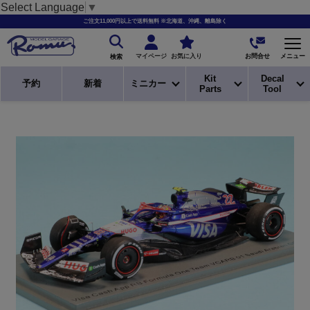
Select Language
▼
ご注文11,000円以上で送料無料 ※北海道、沖縄、離島除く
お問合せ
マイページ
お気に入り
メニュー
検索
Kit
Decal
予約
新着
ミニカー
Parts
Tool