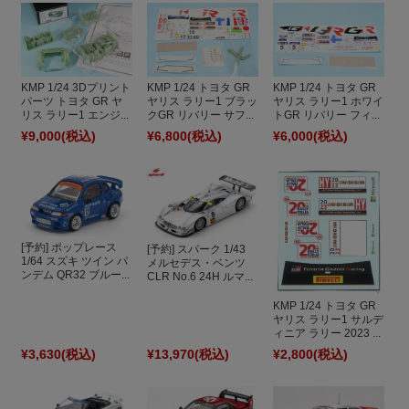
KMP 1/24 3Dプリント
KMP 1/24 トヨタ GR
KMP 1/24 トヨタ GR
パーツ トヨタ GR ヤ
ヤリス ラリー1 ブラッ
ヤリス ラリー1 ホワイ
リス ラリー1 エンジ...
クGR リバリー サフ...
トGR リバリー フィ...
¥9,000
(税込)
¥6,800
(税込)
¥6,000
(税込)
[予約] ポップレース
[予約] スパーク 1/43
1/64 スズキ ツイン パ
メルセデス・ベンツ
ンデム QR32 ブルー...
CLR No.6 24H ルマ...
KMP 1/24 トヨタ GR
ヤリス ラリー1 サルデ
ィニア ラリー 2023 ...
¥3,630
(税込)
¥13,970
(税込)
¥2,800
(税込)