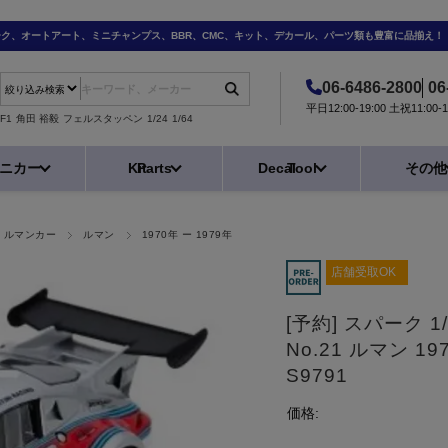
ーク、オートアート、ミニチャンプス、BBR、CMC、キット、デカール、パーツ類も豊富に品揃え！
06-6486-2800
06
平日12:00-19:00 土祝11:0
F1
角田 裕毅
フェルスタッペン
1/24
1/64
ニカー
Kit
Parts
Decal
Tool
その他
] ルマンカー
ルマン
1970年 ー 1979年
店舗受取OK
[予約] スパーク 1
No.21 ルマン 1
S9791
価格: