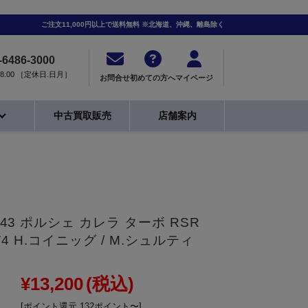
ご注文11,000円以上で送料無料 ※北海道、沖縄、離島除く
-6486-3000
0-18:00 ［定休日:日月］
お問合せ
初めての方へ
マイページ
中古買取販売
店舗案内
/43 ポルシェ カレラ ターボ RSR
974 H.コイニッグ / M.シュルティ
¥13,200
(税込)
[ポイント還元 132ポイント〜]