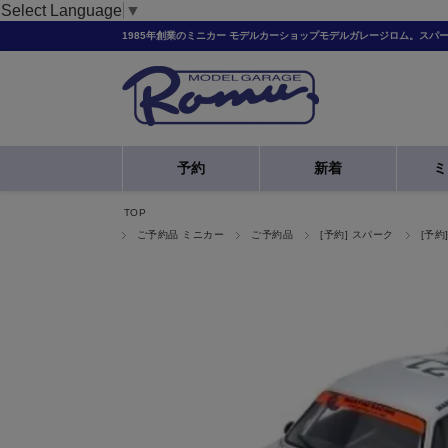
Select Language
▼
1985年創業のミニカー モデルカーショップモデルガレージロム。スパ
予約
新着
ミ
TOP
ご予約品 ミニカー
ご予約品
[予約] スパーク
[予約