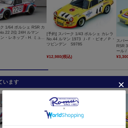
ク 1/64 ポルシェ RSR カ
o.22 2位 24H ルマン
[予約] スパーク 1/43 ポルシェ カレラ
ァン・レネップ - H. ミュ...
No.44 ルマン 1973 Ｊ‐Ｆ・ピオ／Ｐ・
スパーク
ツビンデン S9785
RSR 
ール /
)
¥12,980
(税込)
¥3,30
ています