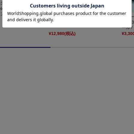
ク 1/64 ポルシェ RSR カ
o.22 2位 24H ルマン
[予約] スパーク 1/43 ポルシェ カレラ
ァン・レネップ - H. ミュ...
No.44 ルマン 1973 Ｊ‐Ｆ・ピオ／Ｐ・
スパーク
ツビンデン S9785
RSR 
ール /
)
¥12,980
(税込)
¥3,30