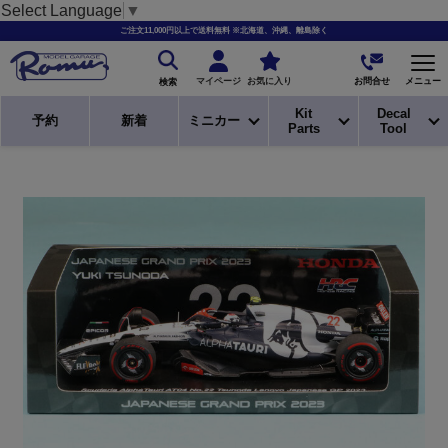
Select Language
▼
ご注文11,000円以上で送料無料 ※北海道、沖縄、離島除く
お問合せ
マイページ
お気に入り
メニュー
検索
Kit
Decal
予約
新着
ミニカー
Parts
Tool