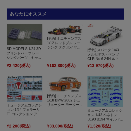
あなたにオススメ
[予約] ミニチャンプス
1/12 レッドブル レー
シング タグ ホイヤ...
SD MODELS 1/24 3D
[予約] スパーク 1/43
プリントパーツ レー
メルセデス・ベンツ
シングパーツ セッ...
CLR No.6 24H ルマ...
¥2,420
(税込)
¥162,800
(税込)
¥13,970
(税込)
[予約] ミニチャンプス
1/18 BMW 2002 シュ
リューター モーター...
ミュージアムコレクシ
ョン 1/24 フェラーリ
ミュージアムコレクシ
F1 コレクション ア...
ョン 1/43 ベネトン
B193 B194 マイルド...
¥2,200
(税込)
¥33,000
(税込)
¥1,320
(税込)