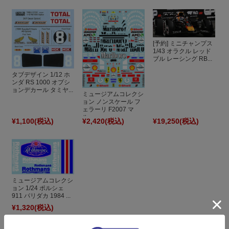
[予約] ミニチャンプス
1/43 オラクル レッド
ブル レーシング RB...
タブデザイン 1/12 ホ
ンダ RS 1000 オプシ
ョンデカール タミヤ...
ミュージアムコレクシ
ョン ノンスケール フ
ェラーリ F2007 マ
ル...
¥1,100
(税込)
¥2,420
(税込)
¥19,250
(税込)
ミュージアムコレクシ
ョン 1/24 ポルシェ
911 パリダカ 1984 ...
¥1,320
(税込)