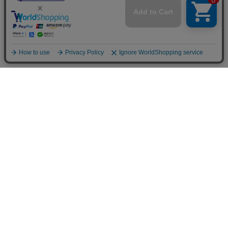
ご利用案内
お支払いについて
◆銀行振込・・・先払い
三菱東京UFJ銀行 堂島支店 3604524（普通）
名義：ユ）モデルガレージロム
振り込み手数料はお客様ご負担となります。
◆ゆうちょ銀行振込・・・先払い
•店名でのお支払い
四一八（418）支店 番号：5008801（普通）
•記号番号でのお支払い
記号：14140 番号：50088011（普通）